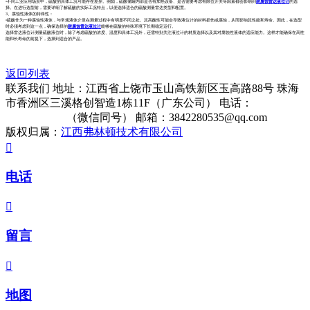
•不同工业应用场景中，硫酸的具体工况可能存在差异。例如，硫酸储罐内部是否有加热设备、是否需要考虑有限位开关等因素都会影响到
耐腐蚀雷达液位计
的选
择。在进行选型前，需要详细了解硫酸的实际工况特点，以便选择适合的硫酸测量雷达类型和配置。
3、腐蚀性液体的特殊性：
•硫酸作为一种腐蚀性液体，与常规液体介质在测量过程中有明显不同之处。其高酸性可能会导致液位计的材料损伤或腐蚀，从而影响其性能和寿命。因此，在选型
时必须考虑到这一点，确保选择的
耐腐蚀雷达液位计
能够在硫酸的特殊环境下长期稳定运行。
选择雷达液位计测量硫酸液位时，除了考虑硫酸的浓度、温度和具体工况外，还需特别关注液位计的材质选择以及其对腐蚀性液体的适应能力。这样才能确保在高性
能和长寿命的前提下，选择到适合的产品。
返回列表
联系我们
地址：江西省上饶市玉山高铁新区玉高路88号 珠海
市香洲区三溪格创智造1栋11F（广东公司）
电话：
13322861513
（微信同号）
邮箱：3842280535@qq.com
版权归属：
江西弗林顿技术有限公司

电话

留言

地图