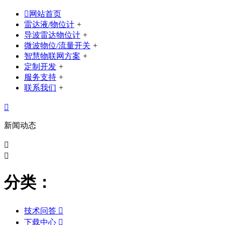

网站首页
雷达液/物位计
+
导波雷达物位计
+
微波物位/流量开关
+
智慧物联网方案
+
定制开发
+
服务支持
+
联系我们
+

新闻动态


分类：
技术问答

下载中心
