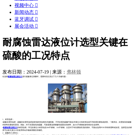
视频中心

新闻动态

蓝牙调试

展会活动

耐腐蚀雷达液位计选型关键在
硫酸的工况特点
发布日期：2024-07-19
|
来源：
弗林顿
在选择
耐腐蚀雷达液位计
进行硫酸液位测量时，需要特别注意以下几个关键问题：
1、材质选择：
•硫酸浓度和温度：硫酸的浓度和温度是影响材质选择的关键因素。不同浓度的硫酸可能会对液位计的材质造成不同程度的腐蚀或损害。一般来说，浓度较高的硫酸
对材料的腐蚀性更强。例如，对于浓度较高的硫酸，可能需要选择耐酸性能更好的材料，如316不锈钢或者特殊的合金材料。
•
耐腐蚀雷达液位计
的材质选项：常见的液位计材质包括304不锈钢、316不锈钢、以及对于特别腐蚀性强的液体，可能会选用PTFE等特殊塑料或涂层。选择适合的材
质可以延长液位计的使用寿命并确保测量的准确性。
2、硫酸的工况特点：