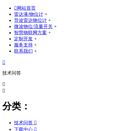

网站首页
雷达液/物位计
+
导波雷达物位计
+
微波物位/流量开关
+
智慧物联网方案
+
定制开发
+
服务支持
+
联系我们
+

技术问答


分类：
技术问答

下载中心
