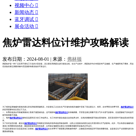
视频中心

新闻动态

蓝牙调试

展会活动

焦炉雷达料位计维护攻略解读
发布日期：2024-08-01
|
来源：
弗林顿
捣固焦炉是一种广泛应用于煤化工行业的大型设备，其主要采用捣固法进行炼焦过程。在生产过程中，捣固焦炉内分布着多种产品储罐、生产储罐和地下槽体，而这
些设备的液位测量准确与否直接影响着设备的可靠运行。
为了精准监测储罐内液体的液位变化和检测泄漏情况，许多煤化工企业在生产区域内的相关储罐中安装了雷达液位计。然而，在冬季寒冷的季节里，
焦炉雷达料位计
的应用需要特别注意以下几点。
一、冬季的低温会导致被测液体介质易于凝固或结晶，这可能影响
焦炉雷达料位计
的准确测量。尽管雷达液位测量不受大气中水蒸气的影响，但温度极端下的结晶可
能导致测量不准确。
二、每种
焦炉雷达料位计
都有其温度和压力的工作临界点。当工作条件接近或超过这些临界点时，仪表的测量精度可能会受到影响，甚至某些部件可能会因冻坏而损
坏。
为了应对这些问题，建议在
焦炉雷达料位计
导线附近安装电伴热带或使用保温材料，以防止仪器易冻的部位或元件受到寒冷天气的影响。此外，可以考虑在储罐内的
液体介质周围安装加热器，确保液体保持适宜的温度，从而保证储罐雷达液位计的测量准确性和设备的正常运行。
不论是在煤焦化行业还是其他工业领域，
焦炉雷达料位计
在任何季节下都需要定期检修和维护，以确保其持续稳定和可靠的测量性能。这是保证生产过程顺利进行的
重要保障措施。