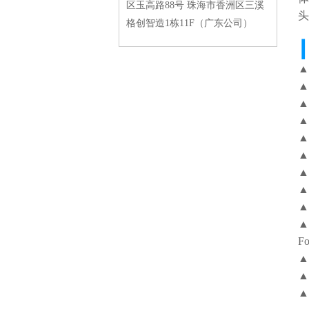
区玉高路88号 珠海市香洲区三溪
头
格创智造1栋11F（广东公司）
┃
▲
▲
▲
▲
▲
▲
▲
▲
▲
▲
F
▲
▲
▲