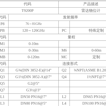
代码
产品描述
T9200P
雷达物位计
代码
发射频率
P8
76～81GHz
PB
120～126GHz
PC
特殊定制
代码
量程
M1
0-10m
M3
0-30m
M6
0-60m
MB
0-120m
MC
定制
代码
连接形式
Q1
G¾(DIN 3852-E)@14°
Q2
¾NPT(ASME B1.20
Q3
G1½(DIN 3852-A)@7°
Q4
1½NPT@7°
Q5
G2@5°
Q7
G3½@3°
L1
DN50 PN16@7°
L2
DN65 PN16@
L3
DN80 PN16@5°
L4
DN100 PN16@