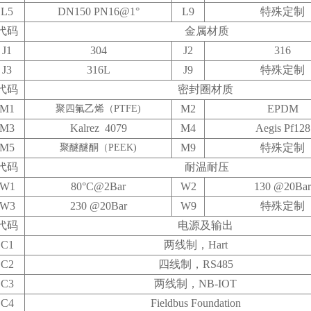
L5
DN150 PN16@1°
L9
特殊定制
代码
金属材质
J1
304
J2
316
J3
316L
J9
特殊定制
代码
密封圈材质
M1
M2
EPDM
聚四氟乙烯（PTFE)
M3
Kalrez 4079
M4
Aegis Pf128
M5
M9
特殊定制
聚醚醚酮（PEEK)
代码
耐温耐压
W1
80°C@2Bar
W2
130 @20Bar
W3
230 @20Bar
W9
特殊定制
代码
电源及输出
C1
两线制，Hart
C2
四线制，RS485
C3
两线制，NB-IOT
C4
Fieldbus Foundation