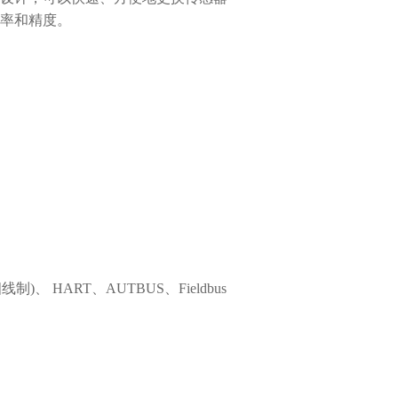
率和精度。
；
、 HART、AUTBUS、Fieldbus