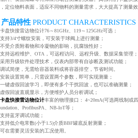
，定位物料表面，适应不同物料的测量需求，大大提高了测量效
产品特
性
PRODUCT CHARACTERISTICS
卡盘快接雷达物位计76～81GHz、119～125GHz可选；
支持3/4寸螺纹安装，可安装于球阀上进行测量；
不受介质附着物和冷凝物的影响，抗腐蚀性好；
支持远程维护、OTA，可远程访问、远程升级、数据采集管理
采用升级软件处理技术，仪表内部带有自诊断及测试功能；
调试简便，无需给容器装料或将容器排空，节省时间。
安装设置简单，只需设置两个参数，即可实现测量；
一键虚假回波学习，即便有多个干扰回波，也可以准确测量；
虚假回波直观显示，方便维护人员分析调试；
卡盘快接雷达物位计
丰富的物理接口： 4~20mA(可选两线制或四线制)
oundation、ProfibusPA、NB-IoT等；
支持蓝牙调试功能；
支持低介电常数(小于1.5)介质BBF罐底反射测量；
可在需要灵活安装的工况使用。