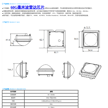
┃
产品特
性
PRODUCT CHARACTERISTICS
60G毫米波雷达芯片
▲工作频段：
采用60GHz波段的频率，可以获得更高的雷达分辨率和更好的信号穿透能力。
▲测量速度和距离：能够实时测量物体的速度和距离，运行稳定并能够在不同环境下实现高精度测量，量程M1-10m，M3-30m，M6-60m；
▲3.实时控制：能够快速响应，实现高速数据传输和实时控制。支持远程维护、OTA，可远程访问、远程升级、数据采集管理；
▲数字接口：可以使用多种数字接口，例如TTL、RS485、AUTBUS、Fieldbus Foundation、ProfibusPA、NB-IoT等，方便与其他系统连接。
┃产品尺寸
PRODUCT SIZE
┃产品参数
PRODUCT PARAMETERS
技术指标
参数
发射频率
60～64GHz
更新率
10Hz,可选100Hz
功耗
12dBm(RFout)+27dBi(ANTgain)
测距范围
60m
料位速度
0～10m/s