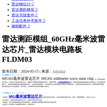
雷达物位计

雷达测距模块

雷达天线套件

工业仪表外壳套件

辅助配件

雷达测距模组_60GHz毫米波雷
达芯片_雷达模块电路板
FLDM03
发布日期：2024-05-15
|
来源：
fulindun
┃
产品
概述
PRODUCT OVERVIEW
60GHz毫米波雷达芯片
60GHz millimeter wave radar chip
（
）是一种高性能的
电子组件，采用60GHz波段的雷达技术，能够用于测量和探测物体的位置、速度和距离。
60G毫米波雷达芯片
是一种采用频移调制连续波技术的新型fmcw雷达测距模
组芯片。雷达模块电路板通过频移调制的方式，改变连续波的频率，在目标物体上反射回的波中提取并分析频率差，从而实现目标物体的距离、速度和角度等测量。
毫米波雷达芯片具有高精度、高可靠性、高分辨率和多目标检测能力等特点。
┃
产品
优势
PRODUCT ADVANTAGE
60G毫米波雷达芯片
1.高精度：
采用先进的雷达技术，具有高精度的物体位置、速度、距离测量能力，误差小于1mm。
2.高可靠性：采用高品质的材料和工艺，具有高可靠性和长寿命。
3.高性能：具有高性能的数据处理和通信能力，能够满足高速数据传输和实时控制需求。
4.低功耗：雷达液位计电源模块功耗低，使用寿命长。