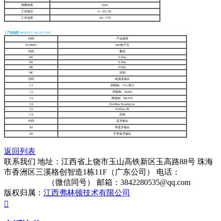
测量精度
2mm
工作电压
6～32V DC
工作温度
-40～75℃
┃产品选型
PRODUCT SELECTION
代码
产品描述
FLDM03
60G电子芯
代码
量程
M1
0-10m
M3
0-30m
M6
0-60m
MC
定制
代码
电源及输出
C1
四线制，TTL串口
C2
四线制，RS485
C3
两线制，NB-IOT
C4
Fieldbus Foundation
C5
Profibus PA
CA
定制
代码
蓝牙输出
B1
带蓝牙输出
B2
不带蓝牙输出
返回列表
联系我们
地址：江西省上饶市玉山高铁新区玉高路88号 珠海
市香洲区三溪格创智造1栋11F（广东公司）
电话：
13322861513
（微信同号）
邮箱：3842280535@qq.com
版权归属：
江西弗林顿技术有限公司
