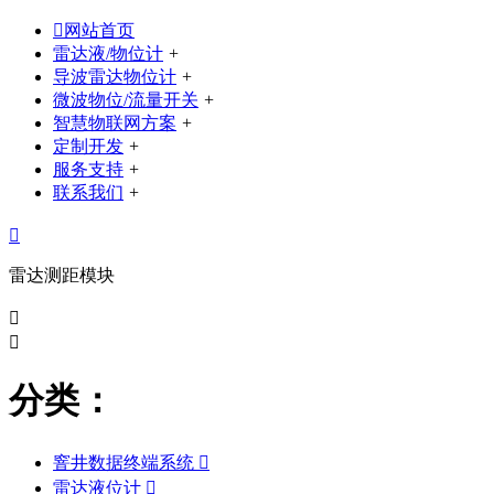

网站首页
雷达液/物位计
+
导波雷达物位计
+
微波物位/流量开关
+
智慧物联网方案
+
定制开发
+
服务支持
+
联系我们
+

雷达测距模块


分类：
窨井数据终端系统

雷达液位计
