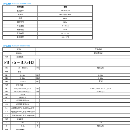
┃产品参数
PRODUCT PARAMETERS
技术指标
参数
发射频率
78G/120GHz
更新率
10Hz,可选100Hz
功耗
80mW
测距范围
120m
料位速度
0～10m/s
测量精度
1mm
工作电压
6～32V DC
工作温度
-40～75℃
┃产品选型
PRODUCT SELECTION
代码
产品描述
T9200L
雷达液位计
代码
发射频率
P8
76～81GHz
PB
120～126GHz
PC
特殊定制
代码
量程
M1
0-10m
M2
0-20m
M3
0-30m
M6
0-60m
MB
0-120m
MC
定制
代码
连接形式
Q1
G¾(DIN 3852-E)@14°
Q2
¾NPT(ASME B1.20.1)@14°
Q3
G1½(DIN 3852-A)@7°
Q4
1½NPT@7°
Q5
G2@5°
Q7
G3½@3°
C1
A型吊装支架@3°
C3
B型吊装支架@3°
L1
A型耐温400℃,耐压20Mpa@3°
L3
B型耐温1200℃,耐压20Mpa@3°
L5
C型耐温1600℃,耐压20Mpa@1°
代码
金属材质
J1
304
J2
316
J3
316L
J9
特殊定制
代码
密封圈材质