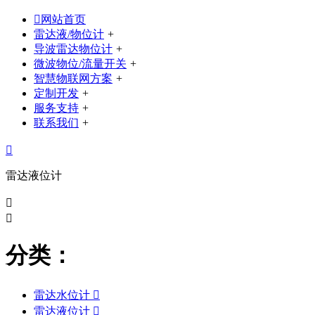

网站首页
雷达液/物位计
+
导波雷达物位计
+
微波物位/流量开关
+
智慧物联网方案
+
定制开发
+
服务支持
+
联系我们
+

雷达液位计


分类：
雷达水位计

雷达液位计
