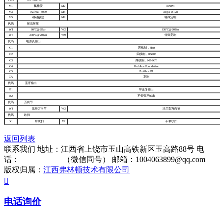
M1
氟橡胶
M2
EPDM
M3
Kalrez 4079
M4
Aegis Pf128
M5
硼硅酸盐
M9
特殊定制
代码
耐温耐压
W1
80°C@2Bar
W2
130°C@20Bar
W3
230°C@20Bar
W9
特殊定制
代码
电源及输出
C1
两线制，Hart
C2
四线制，RS485
C3
两线制，NB-IOT
C4
Fieldbus Foundation
C5
Profibus PA
CA
定制
代码
蓝牙输出
B1
带蓝牙输出
B2
不带蓝牙输出
代码
万向节
W1
弧形万向节
W2
法兰型万向节
代码
吹扫
X1
带吹扫
X2
不带吹扫
返回列表
联系我们
地址：江西省上饶市玉山高铁新区玉高路88号
电
话：
13322861513
（微信同号）
邮箱：1004063899@qq.com
版权归属：
江西弗林顿技术有限公司

电话询价