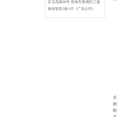
区玉高路88号 珠海市香洲区三溪
格创智造1栋11F（广东公司）
全
耐
耐
高