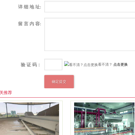
详 细 地 址:
留 言 内 容:
验 证 码：
看不清？
点击更换
关推荐