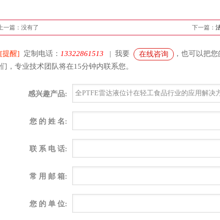
上一篇：没有了
下一篇：
[提醒]
定制电话：
13322861513
| 我要
，也可以把您
在线咨询
们，专业技术团队将在15分钟内联系您。
感兴趣产品:
您 的 姓 名:
联 系 电 话:
常 用 邮 箱:
您 的 单 位: