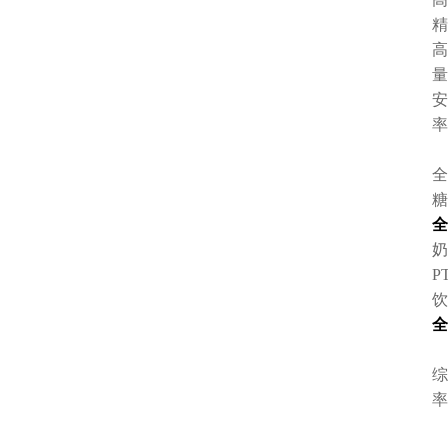
精
高
量
安
率
全
糖
全
奶
P
饮
全
综
率